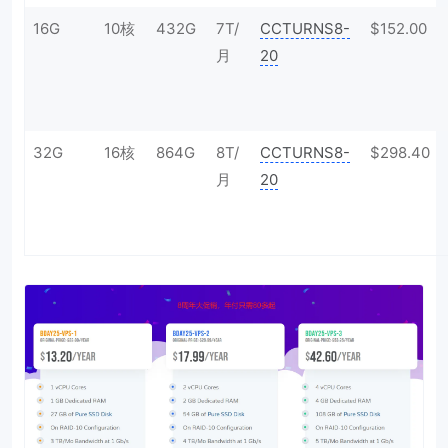
16G
10核
432G
7T/
CCTURNS8-
$152.00
月
20
32G
16核
864G
8T/
CCTURNS8-
$298.40
月
20