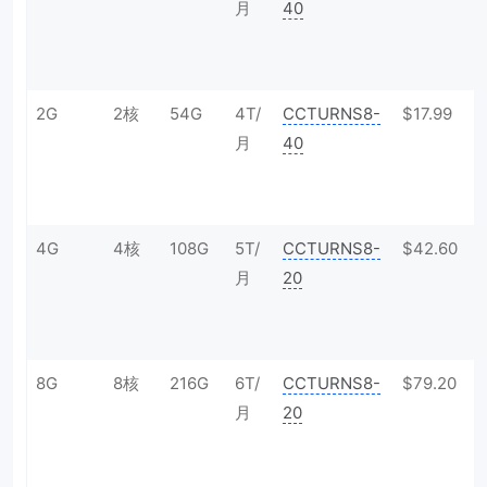
月
40
2G
2核
54G
4T/
CCTURNS8-
$17.99
月
40
4G
4核
108G
5T/
CCTURNS8-
$42.60
月
20
8G
8核
216G
6T/
CCTURNS8-
$79.20
月
20