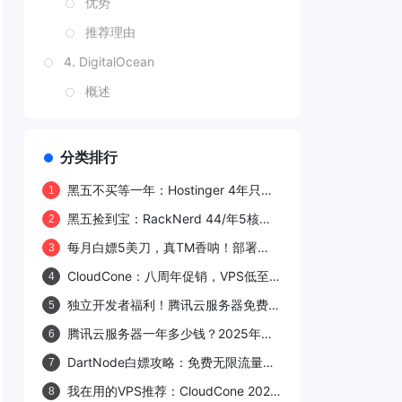
优势
推荐理由
4. DigitalOcean
概述
优势
推荐理由
分类排行
5. Linode
黑五不买等一年：Hostinger 4年只要
1
$132，独立站主机这次真能薅（含选
概述
黑五捡到宝：RackNerd 44/年5核
2
型与部署建议）
VPS配上Coolify，独立开发者的低成
优势
每月白嫖5美刀，真TM香呐！部署
3
本首选
Alist 网盘、搭建VPS、n8n云服务器
推荐理由
CloudCone：八周年促销，VPS低至
4
$13.2年（1核/1G内存）
结论
独立开发者福利！腾讯云服务器免费领
5
取攻略来了
腾讯云服务器一年多少钱？2025年性
6
价比最高的几款推荐
DartNode白嫖攻略：免费无限流量
7
VPS 申请攻略，自动审核秒通过！
我在用的VPS推荐：CloudCone 2025
8