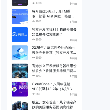
审核秒通过！
1208
1年前
每月白嫖5美刀，真TM香
呐！部署 Alist 网盘、搭建
VPS、n8n云服务器
1081
11月前
独立开发者福利！腾讯云服务
器免费领取攻略来了
1050
1年前
2025年几款高性价比的国内
云服务器推荐（独立开发者必
看）
1020
1年前
香港独立开发者服务器租用价
格多少？香港服务器租用费用
全解析
1002
1年前
CloudCone：八周年促销，
VPS低至$13.2年（1核/1G内
存）
985
1年前
独立开发者首选：几个稳定高
效的美国服务器提供商推荐