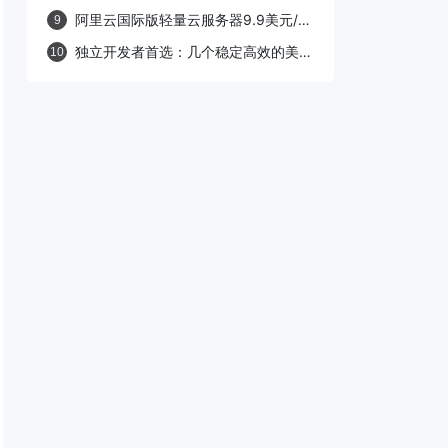
优惠及促销活动整理
阿里云国际版轻量云服务器9.9美元/
9
年，域名低至$0.5/首年
独立开发者首选：几个稳定高效的美国
10
服务器提供商推荐