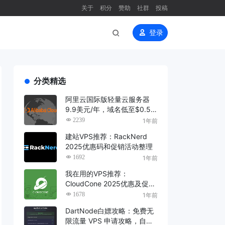
关于
积分
赞助
社群
投稿
登录
分类精选
阿里云国际版轻量云服务器
9.9美元/年，域名低至$0.5/
首年
2239
1年前
建站VPS推荐：RackNerd
2025优惠码和促销活动整理
1692
1年前
我在用的VPS推荐：
CloudCone 2025优惠及促销
活动整理
1678
1年前
DartNode白嫖攻略：免费无
限流量 VPS 申请攻略，自动