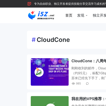
专为自由职业、独立开发者提供技能分享交流学习成长的平台，
首页
发现
独立开
#
CloudCone
CloudCone：八周
刚刚收到的邮件，Clou
（约95元），标配1Gb
苏米已经先下手了，刚
985
我在用的VPS推荐：C
作为常年折腾网站的独立