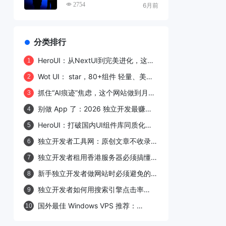
程，小白也能轻松上手
2754
6月前
分类排行
HeroUI：从NextUI到完美进化，这个
1
React UI库凭什么圈粉27.7k开发者？
Wot UI： star，80+组件 轻量、美
2
观、官方skill Agent 超级上手uni-app
抓住“AI痕迹”焦虑，这个网站做到月访
3
组件库
400万：我拆解了 undetectable.ai，
别做 App 了：2026 独立开发最赚钱
4
并给出独立开发复刻路线
的 5 种产品形态与上手路线（附 14 天
HeroUI：打破国内UI组件库同质化困
5
行动清单）
局的"精致新选手"
独立开发者工具网：原创文章不收录的
6
症结与破解之道
独立开发者租用香港服务器必须搞懂的
7
11个避坑要点
新手独立开发者做网站时必须避免的四
8
大雷区
独立开发者如何用搜索引擎点击率
9
（CTR）反向验证内容质量？
国外最佳 Windows VPS 推荐：
10
Hostwinds vs RackNerd 全面对比评
测