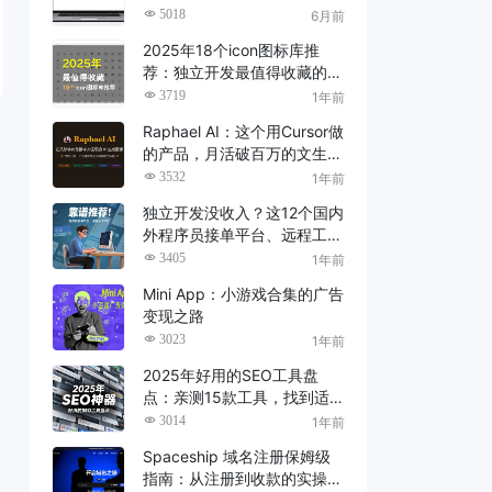
了（2026 亲测）
5018
6月前
2025年18个icon图标库推
荐：独立开发最值得收藏的建
站素材资源
3719
1年前
Raphael AI：这个用Cursor做
的产品，月活破百万的文生图
神器
3532
1年前
独立开发没收入？这12个国内
外程序员接单平台、远程工作
平台，靠谱推荐！
3405
1年前
Mini App：小游戏合集的广告
变现之路
3023
1年前
2025年好用的SEO工具盘
点：亲测15款工具，找到适
合你的SEO神器！
3014
1年前
Spaceship 域名注册保姆级
指南：从注册到收款的实操教