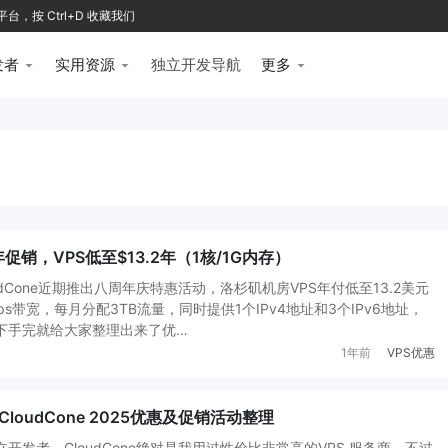
按 Ctrl+D 收藏我们
发者
实用资源
独立开发导航
更多
年促销，VPS低至$13.2年（1核/1G内存）
dCone近期推出八周年庆特惠活动，洛杉矶机房VPS年付低至13.2美元
ps带宽，每月分配3TB流量，同时提供1个IPv4地址和3个IPv6地址，
下手完就给大家整理出来了优…
1年前
VPS优惠
loudCone 2025优惠及促销活动整理
开发者，CloudCone绝对是我用过性价比非常高的VPS 服务商，不过