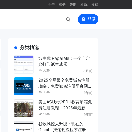
关于
积分
赞助
社群
投稿
登录
分类精选
纸由我 PaperMe：一个自定
义打印纸生成器
8030
8月前
2025全网最全免费域名注册
攻略，免费域名注册平台网站
大全（长期更新，建议收藏）
6846
1年前
美国ASU大学EDU教育邮箱免
费注册教程（2025年最新
版）
5788
1年前
谷歌风控大升级：现在的
Gmail，按这套流程才注册得