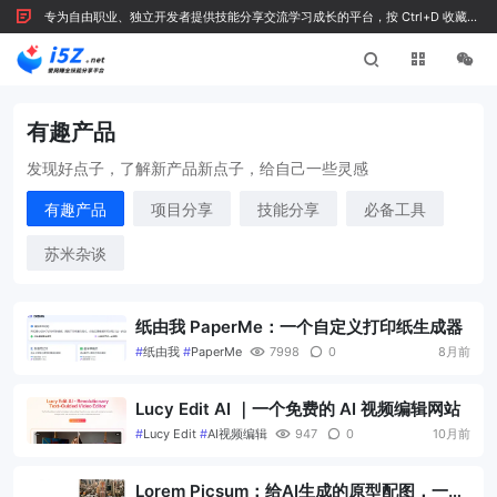
专为自由职业、独立开发者提供技能分享交流学习成长的平台，按 Ctrl+D 收藏我
们
有趣产品
发现好点子，了解新产品新点子，给自己一些灵感
有趣产品
项目分享
技能分享
必备工具
苏米杂谈
纸由我 PaperMe：一个自定义打印纸生成器
#
纸由我
#
PaperMe
7998
0
8月前
Lucy Edit AI ｜一个免费的 AI 视频编辑网站
#
Lucy Edit
#
AI视频编辑
947
0
10月前
Lorem Picsum：给AI生成的原型配图，一键