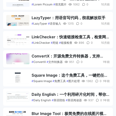
提升质感
#
Lorem Picsum
#
填充图片
1062
0
10月前
LazyTyper：用语音写代码，彻底解放双手
#
LazyTyper
#
语音输入
1315
0
10月前
LinkChecker：快速链接检查工具，检查网站
链接是否存在死链
#
LinkChecker
#
死链
#
链接检查
896
0
10月前
ConvertX：开源免费文件转换器，支持
1000+文件类型
#
ConvertX
#
文件转换器
951
0
1年前
Square Image：这个免费工具，一键把任何
图片变成完美正方形
#
Square Image
#
免费工具
#
图片处理
1362
0
1年前
Daily English：一个利用碎片化时间，帮你
把英语捡起来的AI小工具
#
Daily English
#
英语陪练
#
英语阅读器
937
0
1年前
Blur Image Tool：极简免费的在线图片模糊