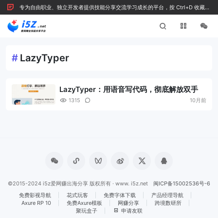
专为自由职业、独立开发者提供技能分享交流学习成长的平台，按 Ctrl+D 收藏我
们
#
LazyTyper
LazyTyper：用语音写代码，彻底解放双手
1315
10月前
©2015-2024 i5z爱网赚出海分享 版权所有 · www. i5z.net
闽ICP备15002536号-6
免费影视导航
花式玩客
免费字体下载
产品经理导航
Axure RP 10
免费Axure模板
网赚分享
跨境数研所
聚玩盒子
申请友联