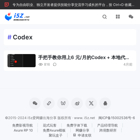
专为自由职业、独立开发者提供技能分享交流学习成长的平台，按 Ctrl+D 收藏我
们
#
Codex
手把手教你用上6 元/月的Codex + 本地代理
+ Cherry/Claude Code/OpenClaw，独立
816
4月前
开发者也能稳用
©2015-2024 i5z爱网赚出海分享 版权所有 · www. i5z.net
闽ICP备15002536号-6
免费影视导航
花式玩客
免费字体下载
产品经理导航
Axure RP 10
免费Axure模板
网赚分享
跨境数研所
聚玩盒子
申请友联