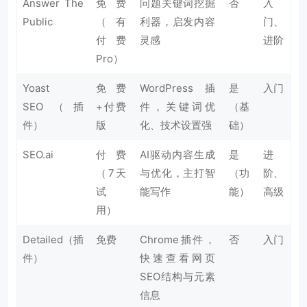
Answer The
免费
问题关键词挖掘
否
入
Public
（有
利器，启发内容
门、
付费
灵感
进阶
Pro）
Yoast
免费
WordPress插
是
入门
SEO（插
+付费
件，关键词优
（基
件）
版
化、技术设置强
础）
SEO.ai
付费
AI驱动内容生成
是
进
（7天
与优化，主打智
（功
阶、
试
能写作
能）
高级
用）
Detailed（插
免费
Chrome插件，
否
入门
件）
快速查看网页
SEO结构与元素
信息