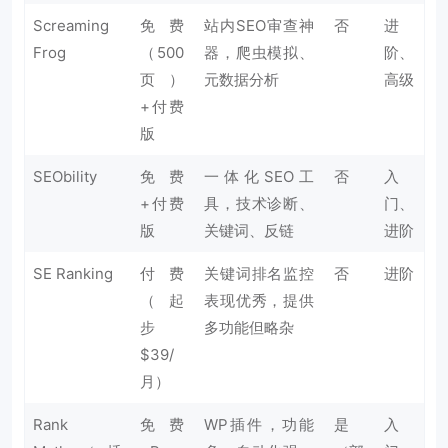
Screaming
免费
站内SEO审查神
否
进
Frog
（500
器，爬虫模拟、
阶、
页）
元数据分析
高级
+付费
版
SEObility
免费
一体化SEO工
否
入
+付费
具，技术诊断、
门、
版
关键词、反链
进阶
SE Ranking
付费
关键词排名监控
否
进阶
（起
表现优秀，提供
步
多功能但略杂
$39/
月）
Rank
免费
WP插件，功能
是
入