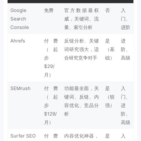
Google
免费
官方数据最权
否
入
Search
威，关键词、流
门、
Console
量、索引分析
进阶
Ahrefs
付费
反链分析、关键
是
进
（起
词研究强大，适
（基
阶、
步
合研究竞争对手
础）
高级
$29/
月）
SEMrush
付费
功能最全面，关
是
入
（起
键词、反链、内
（较
门、
步
容优化、竞品分
强）
进
$129/
析
阶、
月）
高级
Surfer SEO
付费
内容优化神器，
是
入