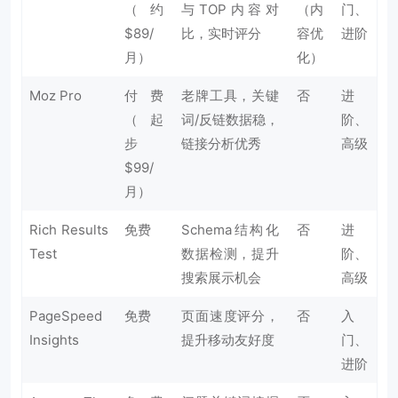
（约
与TOP内容对
（内
门、
$89/
比，实时评分
容优
进阶
月）
化）
Moz Pro
付费
老牌工具，关键
否
进
（起
词/反链数据稳，
阶、
步
链接分析优秀
高级
$99/
月）
Rich Results
免费
Schema结构化
否
进
Test
数据检测，提升
阶、
搜索展示机会
高级
PageSpeed
免费
页面速度评分，
否
入
Insights
提升移动友好度
门、
进阶