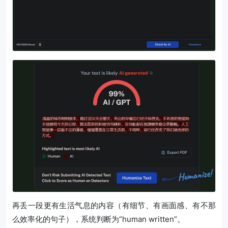
再丢一段更有生活气息的内容（有细节、有画面感、有不那
么效率化的句子），系统判断为“human written”。