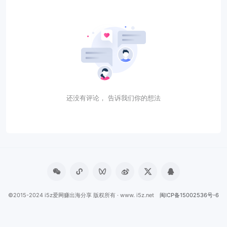
还没有评论， 告诉我们你的想法
©2015-2024 i5z爱网赚出海分享 版权所有 · www. i5z.net
闽ICP备15002536号-6
免费影视导航
花式玩客
免费字体下载
产品经理导航
Axure RP 10
免费Axure模板
网赚分享
跨境数研所
聚玩盒子
申请友联