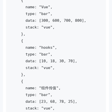
    {
      name: "Vue",
      type: "bar",
      data: [300, 600, 700, 800],
      stack: "vue",
    },
    {
      name: "hooks",
      type: "bar",
      data: [10, 18, 30, 70],
      stack: "vue",
    },
    {
      name: "组件传值",
      type: "bar",
      data: [23, 68, 78, 25],
      stack: "vue",