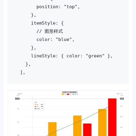
        position: "top",
      },
      itemStyle: {
        // 图形样式
        color: "blue",
      },
      lineStyle: { color: "green" },
    },
  ],