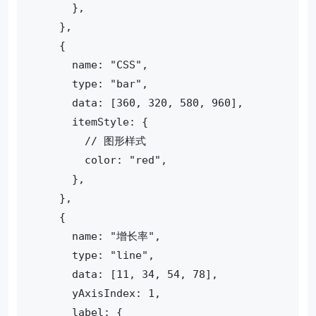
      },
    },
    {
      name: "CSS",
      type: "bar",
      data: [360, 320, 580, 960],
      itemStyle: {
        // 图形样式
        color: "red",
      },
    },
    {
      name: "增长率",
      type: "line",
      data: [11, 34, 54, 78],
      yAxisIndex: 1,
      label: {