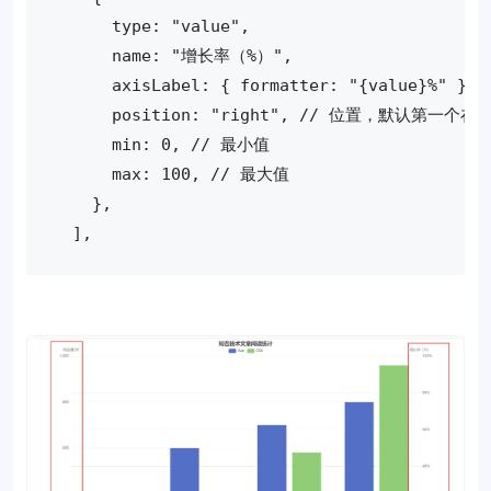
      type: "value",
      name: "增长率（%）",
      axisLabel: { formatter: "{val
      position: "right", // 位置，默认第一
      min: 0, // 最小值
      max: 100, // 最大值
    },
  ],