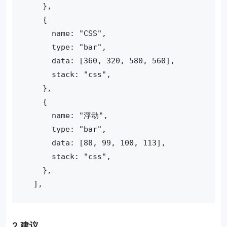
    },
    {
      name: "CSS",
      type: "bar",
      data: [360, 320, 580, 560],
      stack: "css",
    },
    {
      name: "浮动",
      type: "bar",
      data: [88, 99, 100, 113],
      stack: "css",
    },
  ],
2.建议