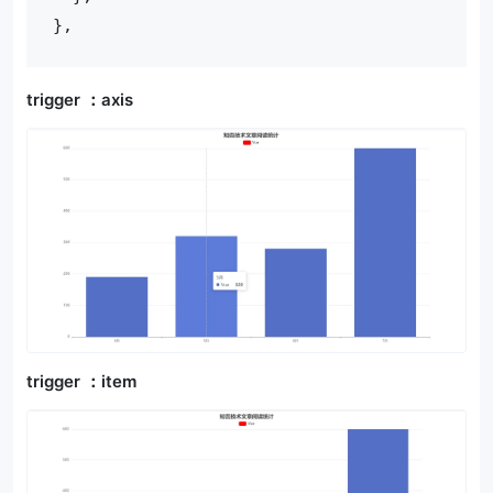
},
trigger ：axis
trigger ：item