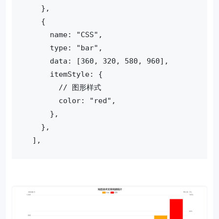
    },
    {
      name: "CSS",
      type: "bar",
      data: [360, 320, 580, 960],
      itemStyle: {
        // 图形样式
        color: "red",
      },
    },
  ],