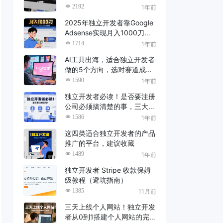
2192
1年前
2025年独立开发者靠Google
Adsense实现月入1000刀的
完整攻略
1714
1年前
AI工具出海，适合独立开发者
做的5个方向，选对赛道成功
更快
1590
1年前
独立开发者必读！是否要注册
公司必须搞清楚的事，三大主
体差异与决策建议
1586
1年前
这四类适合独立开发者的产品
推广的平台，建议收藏
1489
1年前
独立开发者 Stripe 收款保姆
级教程（避坑指南）
1385
11月前
三天上线个人网站！独立开发
者从0到1搭建个人网站的完