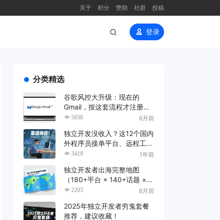
关于
积分
赞助
社群
投稿
登录
分类精选
谷歌风控大升级：现在的
Gmail，按这套流程才注册得
了（2026 亲测）
5038
6月前
独立开发没收入？这12个国内
外程序员接单平台、远程工作
平台，靠谱推荐！
3419
1年前
独立开发者出海完整地图
（180+平台 × 140+话题 ×
15周上手路线，苏米实战增
2203
6月前
强版）
2025年独立开发者穷鬼套餐
推荐，建议收藏！