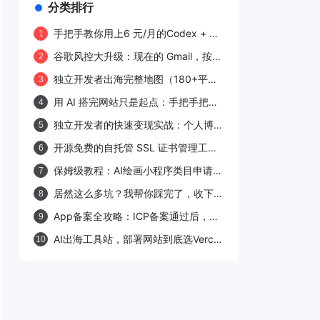
分类排行
手把手教你用上6 元/月的Codex + 本
1
地代理 + Cherry/Claude
谷歌风控大升级：现在的 Gmail，按这
2
Code/OpenClaw，独立开发者也能稳
套流程才注册得了（2026 亲测）
用
独立开发者出海完整地图（180+平台
3
× 140+话题 × 15周上手路线，苏米实
用 AI 搭完网站只是起点：手把手把你
4
战增强版）
的网站送进谷歌/百度的索引（实操+避
独立开发者的快速变现实战：个人博客
5
坑）
接入 Google AdSense 的经验、坑点
开源免费的自托管 SSL 证书管理工
6
与优化策略
具，能够自动化 SSL 证书的申请、部
保姆级教程：AI绘画小程序类目申请指
7
署、续期以及通知的整个生命周期，支
南，快速通过！
持各大主流云厂商。
居然这么多坑？我帮你踩完了，收下这
8
份微信小程序避坑指南
App备案全攻略：ICP备案通过后，公
9
安联网备案你做了吗？
AI出海工具站，部署网站到底选Vercel
10
还是Cloudflare？