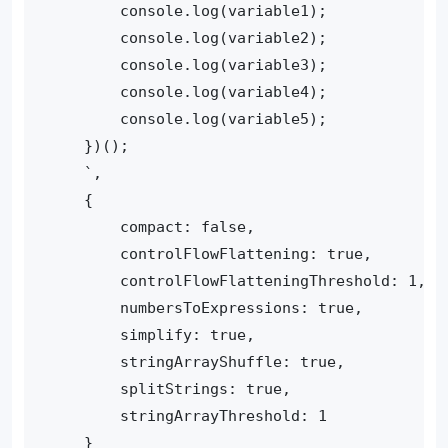
        console.log(variable1);

        console.log(variable2);

        console.log(variable3);

        console.log(variable4);

        console.log(variable5);

    })();

    `,

    {

        compact: false,

        controlFlowFlattening: true,

        controlFlowFlatteningThreshold: 1,

        numbersToExpressions: true,

        simplify: true,

        stringArrayShuffle: true,

        splitStrings: true,

        stringArrayThreshold: 1

    }
