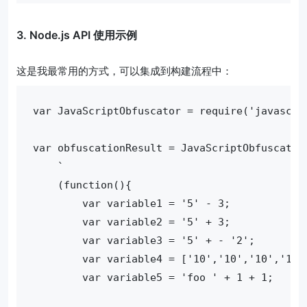
3. Node.js API 使用示例
这是我最常用的方式，可以集成到构建流程中：
var JavaScriptObfuscator = require('javascrip
var obfuscationResult = JavaScriptObfuscator.
    `

    (function(){

        var variable1 = '5' - 3;

        var variable2 = '5' + 3;

        var variable3 = '5' + - '2';

        var variable4 = ['10','10','10','10',
        var variable5 = 'foo ' + 1 + 1;
