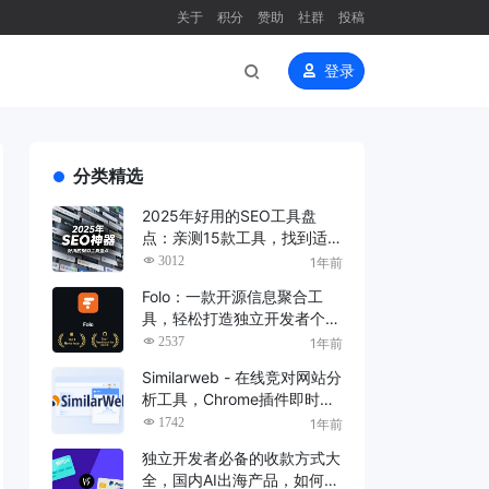
关于
积分
赞助
社群
投稿
登录
分类精选
2025年好用的SEO工具盘
点：亲测15款工具，找到适
合你的SEO神器！
3012
1年前
Folo：一款开源信息聚合工
具，轻松打造独立开发者个人
信息流
2537
1年前
Similarweb - 在线竞对网站分
析工具，Chrome插件即时网
站流量和分析，快速获取网站
1742
1年前
的访问量
独立开发者必备的收款方式大
全，国内AI出海产品，如何跨