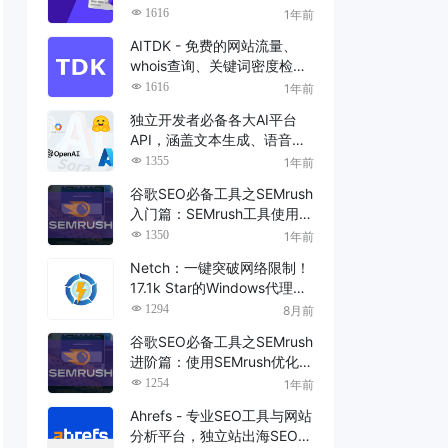
境收美金？
1616
1年前
AITDK - 免费的网站流量、
whois查询、关键词密度检查
全能SEO工具，SEO浏览器插
1616
1年前
件
独立开发者必备各大AI平台
API，涵盖文本生成、语音处
理、图像识别、视频编辑四大
1355
1年前
领域
谷歌SEO必备工具之SEMrush
入门篇：SEMrush工具使用教
程
1350
1年前
Netch：一键突破网络限制！
17.1k Star的Windows代理神
器
1294
8月前
谷歌SEO必备工具之SEMrush
进阶篇：使用SEMrush优化您
的SEO策略
1254
1年前
Ahrefs - 专业SEO工具与网站
分析平台，独立站出海SEO优