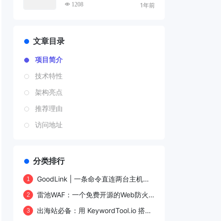
化工具，优化网站排名、分析
1208
1年前
竞争对手和提升流量
文章目录
项目简介
技术特性
架构亮点
推荐理由
访问地址
分类排行
GoodLink | 一条命令直连两台主机，
1
真正的零成本 P2P 内网穿透工具
雷池WAF：一个免费开源的Web防火
2
墙，支持SQL 注入、XSS、命令注
出海站必备：用 KeywordTool.io 搭建
3
入、SSRF、XXE、路径遍历、暴力破
多语言选题工作流，精准拿下长尾流量