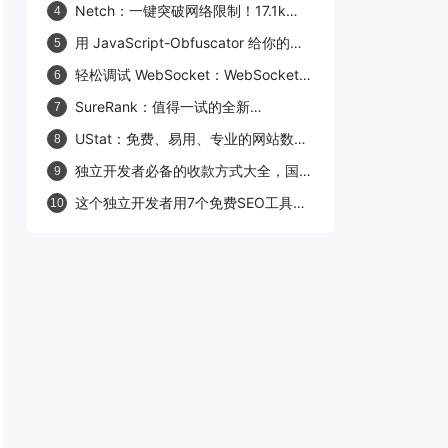
解、CC 攻击、Bot 爬虫的Web 应用
Netch：一键突破网络限制！17.1k
4
Star的Windows代理神器
用 JavaScript-Obfuscator 给你的代
5
码加密锁——防护、混淆、反逆向一站
轻松调试 WebSocket：WebSocket
6
式方案
DevTools 助你告别盲调时代
SureRank：值得一试的全新
7
WordPress SEO 插件
UStat：免费、易用、专业的网站数据
8
统计分析平台
独立开发者必备的收款方式大全，国内
9
AI出海产品，如何跨境收美金？
这个独立开发者用7个免费SEO工具翻
10
身，SEO流量新玩法