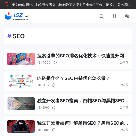
专为自由职业、独立开发者提供技能分享交流学习成长的平台，按 Ctrl+D 收藏我
们
#
SEO
搜索引擎的SEO排名优化技术：快速提升网站
排名的有效方法
1020
2年前
内链是什么？SEO内链优化怎么做？
875
2年前
独立开发者SEO指南：白帽SEO与黑帽SEO
的核心区别解析
860
2年前
独立开发者如何理解黑帽SEO？黑帽SEO的盈
利模式解析
888
2年前