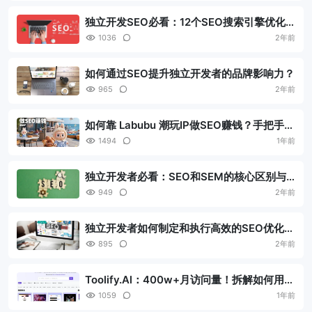
独立开发SEO必看：12个SEO搜索引擎优化
技巧全解析
1036
2年前
如何通过SEO提升独立开发者的品牌影响力？
965
2年前
如何靠 Labubu 潮玩IP做SEO赚钱？手把手教
你获取垂直领域的精准流量
1494
1年前
独立开发者必看：SEO和SEM的核心区别与
联系解析
949
2年前
独立开发者如何制定和执行高效的SEO优化策
略？
895
2年前
Toolify.Al：400w+月访问量！拆解如何用程
序化 SEO 驱动爆炸式流量增长
1059
1年前