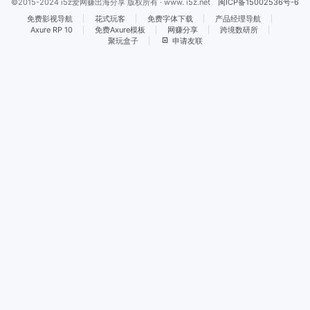
©2015-2024 i5z爱网赚出海分享 版权所有 · www. i5z.net
闽ICP备15002536号-6
免费影视导航
花式玩客
免费字体下载
产品经理导航
Axure RP 10
免费Axure模板
网赚分享
跨境数研所
聚玩盒子
申请友联