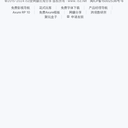
©2015-2024 i5z爱网赚出海分享 版权所有 · www. i5z.net
闽ICP备15002536号-6
免费影视导航
花式玩客
免费字体下载
产品经理导航
Axure RP 10
免费Axure模板
网赚分享
跨境数研所
聚玩盒子
申请友联