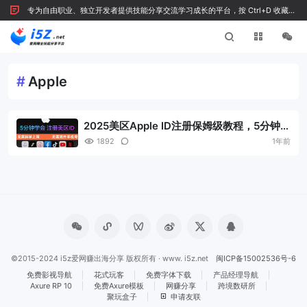
专为自由职业、独立开发者提供技能分享交流学习成长的平台，按 Ctrl+D 收藏我
们
#
Apple
2025美区Apple ID注册保姆级教程，5分钟搞
定美区 Apple ID，支付下载付费应用！
1892
1年前
©2015-2024 i5z爱网赚出海分享 版权所有 · www. i5z.net
闽ICP备15002536号-6
免费影视导航
花式玩客
免费字体下载
产品经理导航
Axure RP 10
免费Axure模板
网赚分享
跨境数研所
聚玩盒子
申请友联