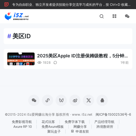
专为自由职业、独立开发者提供技能分享交流学习成长的平台，按 Ctrl+D 收藏我
们
#
美区ID
2025美区Apple ID注册保姆级教程，5分钟搞
定美区 Apple ID，支付下载付费应用！
1928
1年前
©2015-2024 i5z爱网赚出海分享 版权所有 · www. i5z.net
闽ICP备15002536号-6
免费影视导航
花式玩客
免费字体下载
产品经理导航
Axure RP 10
免费Axure模板
网赚分享
跨境数研所
聚玩盒子
申请友联