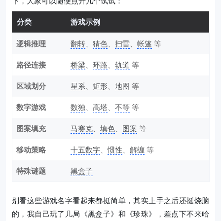
下，大家可以随便点开几个试试：
分类
游戏示例
逻辑推理
翻转
、
猜色
、
扫雷
、
帐篷
等
路径连接
桥梁
、
环路
、
轨道
等
区域划分
星系
、
矩形
、
地图
等
数字游戏
数独
、
高塔
、
不等
等
图案填充
马赛克
、
填色
、
图案
等
移动策略
十五数字
、
惯性
、
解缠
等
特殊谜题
黑盒子
别看这些游戏名字看起来都挺简单，其实上手之后还挺烧脑
的，我自己玩了几局《黑盒子》和《珍珠》，差点下不来哈