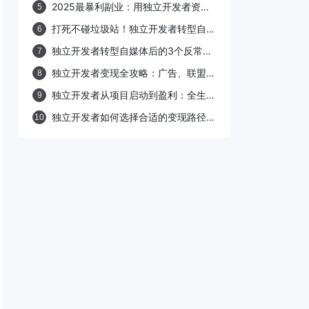
2025最暴利副业：用独立开发者资源
5
库做知识付费，闷声发大财的5个方案
打死不碰垃圾站！独立开发者转型自媒
6
体月入过万的7个底层逻辑
独立开发者转型自媒体后的3个反常识
7
结论
独立开发者变现全攻略：广告、联盟营
8
销、知识付费，哪种最适合你？
独立开发者从项目启动到盈利：全生命
9
周期运营策略指南
独立开发者如何选择合适的变现路径：
10
电商带货与内容变现策略解析