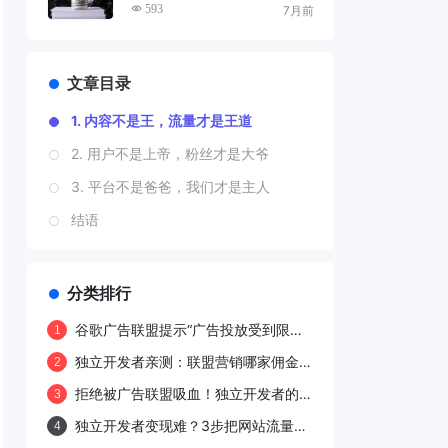
发大财的5个方案
593
7月前
文章目录
1. 内容不是王，流量才是王道
2. 用户不是上帝，粉丝才是大爷
3. 平台不是爸爸，我们才是主人
结语
分类排行
谷歌广告联盟提示“广告投放受到限
1
制，无效流量”的原因及解决方法
独立开发者亲测：联盟营销哪家佣金
2
高？2026最新评测来了！
拒绝被广告联盟吸血！独立开发者的4
3
种高阶变现模式
独立开发者变现难？3步把网站流量变
4
成私域提款机！