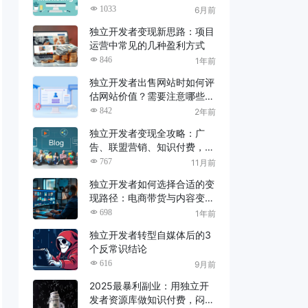
了！
1033
6月前
独立开发者变现新思路：项目
运营中常见的几种盈利方式
846
1年前
独立开发者出售网站时如何评
估网站价值？需要注意哪些问
题？
842
2年前
独立开发者变现全攻略：广
告、联盟营销、知识付费，哪
种最适合你？
767
11月前
独立开发者如何选择合适的变
现路径：电商带货与内容变现
策略解析
698
1年前
独立开发者转型自媒体后的3
个反常识结论
616
9月前
2025最暴利副业：用独立开
发者资源库做知识付费，闷声