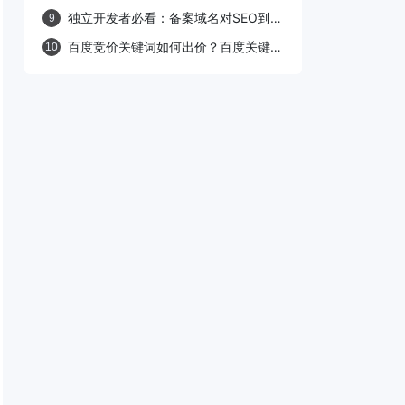
败”的原因及解决方法
独立开发者必看：备案域名对SEO到底
9
有没有加分？
百度竞价关键词如何出价？百度关键词
10
出价原则详解