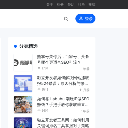
关于
积分
赞助
社群
投稿
登录
分类精选
熊掌号关停后，百家号、头条
号哪个更适合SEO引流？
1704
1年前
独立开发者如何解决网站抓取
报524错误：原因分析与修复
指南
1641
11月前
如何靠 Labubu 潮玩IP做SEO
赚钱？手把手教你获取垂直领
域的精准流量
1494
1年前
独立开发者工具网：如何利用
关键词排名工具掌握对手策略