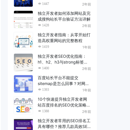
1447
2年前
独立开发者如何添加网站及完
成搜狗站长平台验证方法详解
1428
2年前
独立开发者指南：从零开始打
造高权重网站的完整教程
1419
1年前
独立开发者SEO优化指南：
h1、h2、h3与strong标签的
实战技巧
1400
2年前
百度站长平台不能提交
sitemap是怎么回事？对网站
有什么影响？
1393
1年前
10个快速提升独立开发者网
站百度排名的SEO优化策略分
享(超详细)
1388
2年前
独立开发者常用的SEO排名工
具有哪些？推荐几款高效SEO