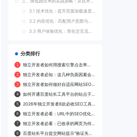
三、降低跳出率的实战策略：从技术优化到内容升级
3.1 技术优化：提升页面加载速度与稳定性
3.2 内容优化：匹配用户意图与提升可读性
3.3 用户体验优化：简化交互流程与增强信任感
3.4 流量质量优化：筛选高价值渠道与关键词
四、降低跳出率的持续监控与迭代
分类排行
4.1 建立关键指标看板
独立开发者如何用搜索引擎点击率
1
（CTR）反向验证内容质量？
4.2 定期进行A/B测试
独立开发者必知：这几种负面因素会严
2
重影响网站排名
4.3 用户反馈收集与响应
独立开发者如何做好自适应网站SEO优
3
化？这些基础知识要了解！
结语
如何开通百度站长工具平台的站点子链
4
功能？
2026年独立开发者8款必收SEO工具
5
清单
独立开发者必看：URL中的SEO优化技
6
术
独立开发者必看：已收录的网页为何突
7
然从搜索引擎消失？
百度站长平台提交网站提示“验证失
8