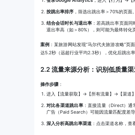
登录Google Analytics
，进入【行为】→【
按跳出率排序
，筛选出跳出率＞70%的页面
结合会话时长与退出率
：若高跳出率页面同
退出率高（如＞80%），则可能为最终转化
案例
：某旅游网站发现“马尔代夫旅游攻略”页
达5.2秒（远超行业平均2.3秒），优化后跳出率
2.2 流量来源分析：识别低质量渠
操作步骤
：
进入【流量获取】→【所有流量】→【渠道
对比各渠道跳出率
：直接流量（Direct）
广告（Paid Search）可能因流量匹配度
深入分析高跳出率渠道
：点击渠道名称，查