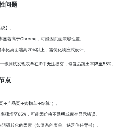
容性问题
系统】。
率显著高于Chrome，可能因页面兼容性差。
出率比桌面端高20%以上，需优化响应式设计。
进一步测试发现表单在IE中无法提交，修复后跳出率降至55%。
键节点
如“首页→产品页→购物车→结算”）。
出率骤增至65%，可能因价格不透明或库存显示错误。
在阻碍转化的因素（如复杂的表单、缺乏信任背书）。