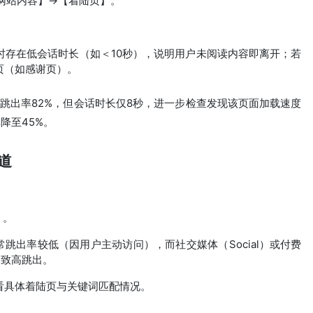
网站内容】→【着陆页】。
。
时存在低会话时长（如＜10秒），说明用户未阅读内容即离开；若
页（如感谢页）。
面跳出率82%，但会话时长仅8秒，进一步检查发现该页面加载速度
降至45%。
道
】。
通常跳出率较低（因用户主动访问），而社交媒体（Social）或付费
差导致高跳出。
看具体着陆页与关键词匹配情况。