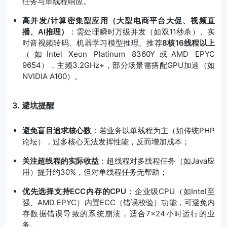
任务与单线程响应。
高并发/计算密集型应用（大型电商平台大促、视频直
播、AI推理）
：需处理瞬时万级并发（如双11秒杀）、实
时音视频转码、机器学习模型推理。推荐
8核16线程以上
（如Intel Xeon Platinum 8360Y或AMD EPYC
9654），主频3.2GHz+，部分场景需搭配GPU加速（如
NVIDIA A100）。
3. 避坑提醒
避免盲目追求核心数
：若业务以单线程为主（如传统PHP
论坛），过多核心无法发挥性能，反而增加成本；
关注超线程的实际收益
：超线程对多线程任务（如Java应
用）提升约30%，但对单线程任务无帮助；
优先选择支持ECC内存的CPU
：企业级CPU（如Intel至
强、AMD EPYC）内置ECC（错误校验）功能，可避免内
存数据错误导致的系统崩溃，适合7×24小时运行的业
务。