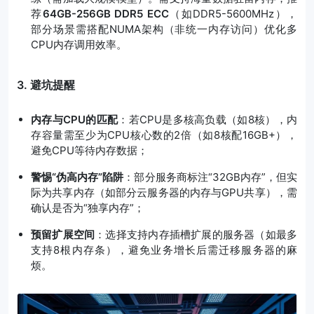
荐
64GB-256GB DDR5 ECC
（如DDR5-5600MHz），
部分场景需搭配NUMA架构（非统一内存访问）优化多
CPU内存调用效率。
3. 避坑提醒
内存与CPU的匹配
：若CPU是多核高负载（如8核），内
存容量需至少为CPU核心数的2倍（如8核配16GB+），
避免CPU等待内存数据；
警惕“伪高内存”陷阱
：部分服务商标注“32GB内存”，但实
际为共享内存（如部分云服务器的内存与GPU共享），需
确认是否为“独享内存”；
预留扩展空间
：选择支持内存插槽扩展的服务器（如最多
支持8根内存条），避免业务增长后需迁移服务器的麻
烦。