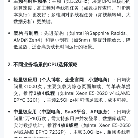
主频与时钟频率
：主频（如3.2GHz）决定CPU单核心的
运算速度，高主频对单线程任务（如数据库查询、PHP脚
本执行）更友好；多核则对多线程任务（如视频转码、大
数据分析）更关键。
架构与制程
：先进架构（如Intel的Sapphire Rapids、
AMD的Zen4）和更小制程（如5nm）能提升能效比，降
低发热，适合高负载长时间运行的场景。
2. 不同业务场景的CPU选择策略
轻量级应用（个人博客、企业官网、小型电商）
：日均访
问量<1000次，主要负载为静态页面加载、简单表单提
交。推荐
2核4线程
（如Intel Xeon E5-2620 v4或AMD
EPYC 3201），主频2.5GHz+即可满足需求，成本可控。
中量级应用（中型电商、SaaS平台、API服务）
：日均访
问量1万-10万次，需支持多用户并发登录、数据库读写、
实时数据统计。推荐
4核8线程
（如Intel Xeon E5-2650
v4或AMD EPYC 7232P），主频3.0GHz+，兼顾多线程