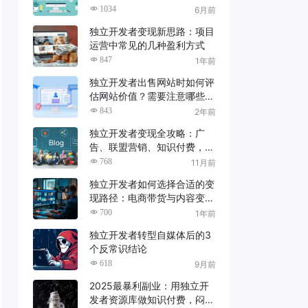
了！
1034
6月前
独立开发者变现新思路：项目
运营中常见的几种盈利方式
847
1年前
独立开发者出售网站时如何评
估网站价值？需要注意哪些问
题？
843
2年前
独立开发者变现全攻略：广
告、联盟营销、知识付费，哪
种最适合你？
768
11月前
独立开发者如何选择合适的变
现路径：电商带货与内容变现
策略解析
700
1年前
独立开发者转型自媒体后的3
个反常识结论
618
9月前
2025最暴利副业：用独立开
发者资源库做知识付费，闷声