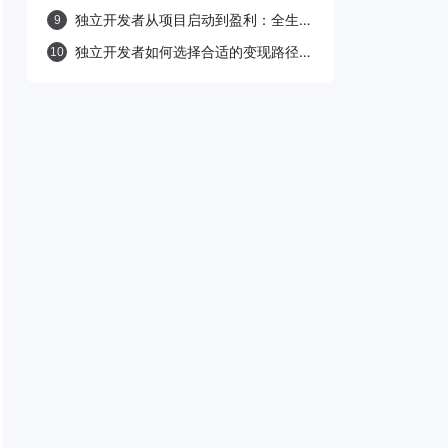
销、知识付费，哪种最适合你？
独立开发者从项目启动到盈利：全生命
9
周期运营策略指南
独立开发者如何选择合适的变现路径：
10
电商带货与内容变现策略解析