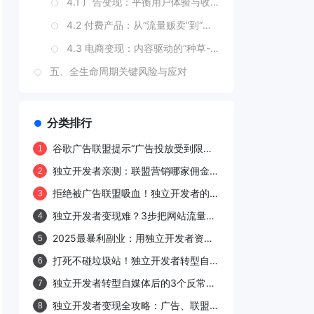
4.1 广告变现：平衡用户体验与收益
4.2 付费产品：从“流量贩卖”到“价值输出”
4.3 电商变现：内容驱动的“种草-拔草”闭环
五、全生命周期关键风险与应对
5.1 算法更新风险（如Google核心更新）
5.2 用户增长停滞
分类排行
5.3 变现模式冲突
谷歌广告联盟提示“广告投放受到限
1
制，无效流量”的原因及解决方法
结语：独立开发者运营的“反脆弱”思维
独立开发者亲测：联盟营销哪家佣金
2
高？2026最新评测来了！
拒绝被广告联盟吸血！独立开发者的4
3
种高阶变现模式
独立开发者变现难？3步把网站流量变
4
成私域提款机！
2025最暴利副业：用独立开发者资源
5
库做知识付费，闷声发大财的5个方案
打死不碰垃圾站！独立开发者转型自媒
6
体月入过万的7个底层逻辑
独立开发者转型自媒体后的3个反常识
7
结论
独立开发者变现全攻略：广告、联盟营
8