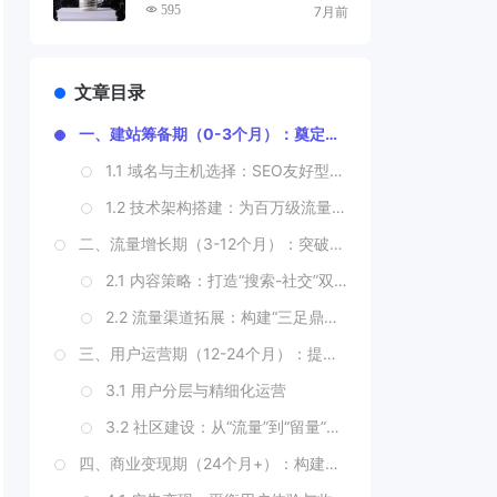
发大财的5个方案
595
7月前
文章目录
一、建站筹备期（0-3个月）：奠定增长基因
1.1 域名与主机选择：SEO友好型基础设施
1.2 技术架构搭建：为百万级流量预埋“引擎”
二、流量增长期（3-12个月）：突破冷启动陷阱
2.1 内容策略：打造“搜索-社交”双引擎流量
2.2 流量渠道拓展：构建“三足鼎立”生态
三、用户运营期（12-24个月）：提升LTV（用户终身价值）
3.1 用户分层与精细化运营
3.2 社区建设：从“流量”到“留量”的质变
四、商业变现期（24个月+）：构建可持续盈利模式