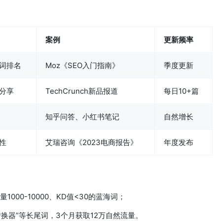
案例
更新频率
词排名
Moz《SEO入门指南》
季度更新
分享
TechCrunch新品报道
每日10+篇
知乎问答、小红书笔记
自然增长
性
艾瑞咨询《2023电商报告》
年度发布
选月搜量1000-10000、KD值<30的蓝海词；
转换器”等长尾词，3个月获取12万自然流量。