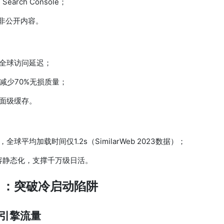
arch Console；
非公开内容。
降低全球访问延迟；
积减少70%无损质量；
页面级缓存。
N，全球平均加载时间仅1.2s（SimilarWeb 2023数据）；
动态内容静态化，支撑千万级日活。
）：突破冷启动陷阱
双引擎流量