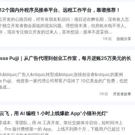
12个国内外程序员接单平台、远程工作平台，靠谱推荐！
立开发的心路历程，经常有朋友私信问：项目还在孵化期，没有收入怎
个独立开发者都会面临的现实问题。理想很丰满，但房租水电不等人。
0年，现在专注独立开发的过来人，苏米想说：接单不是妥协…
1年前
技能分享
sse Pujji｜从广告代理到创业工作室，每月进账25万美元的长
dquo;广告人&rdquo;转型成&ldquo;连续创业者&rdquo;的案例
Jesse Pujji。 他曾靠一家代理公司帮客户花掉了 10亿美金的广告费，也把
格成…
1年前
开发者故事
，用 AI 编程 1 小时上线爆款 App“小猫补光灯”
成本、零团队，用 AI 工具开发、靠社交媒体冷启动，短时间冲上
前 20、Pro 版付费榜第一的 App。 上线不到两个月，下载用户已超过 11