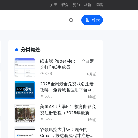
关于
积分
赞助
社群
投稿
登录
分类精选
纸由我 PaperMe：一个自定
义打印纸生成器
8060
8月前
2025全网最全免费域名注册
攻略，免费域名注册平台网站
大全（长期更新，建议收藏）
6861
1年前
美国ASU大学EDU教育邮箱免
费注册教程（2025年最新
版）
5795
1年前
谷歌风控大升级：现在的
Gmail，按这套流程才注册得