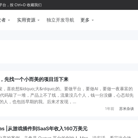
按 Ctrl+D 收藏我们
发者
实用资源
独立开发导航
更多
，先找一个小而美的项目活下来
喜欢想&ldquo;大&rdquo;的。要做平台，要做AI，要做一夜暴富的
是，代码敲了一堆，产品上不了线，流量没几个人，钱一分没赚，心态却先
样的人，也包括早期的我。后来才发现，…
1年前
苏米杂谈
s |从游戏插件到SaaS年收入160万美元
享的案例，主角是 Queue 平台的创始人 Mas。说实话，看完这个故