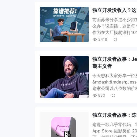
独立开发没收入？这
前面苏米分享过不少独
么办？说实话，这是每
作为在大厂摸爬滚打1
3418
独立开发者故事：Je
期主义者
今天想和大家分享一位从&l
&mdash;&mdash;
这家公司以八位数的价
830
独立开发者故事：陈云飞
这是一款几乎零代码、零
App Store 摄影类