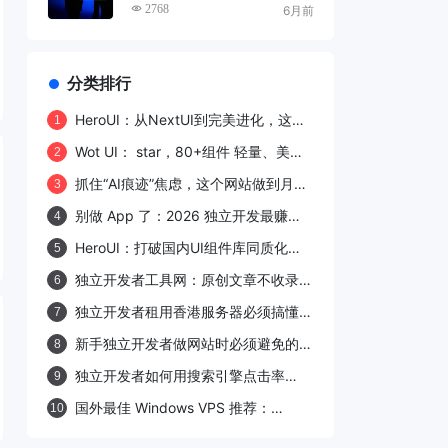
程，小白也能轻松上手
2768
6月前
分类排行
HeroUI：从NextUI到完美进化，这个
1
React UI库凭什么圈粉27.7k开发者？
Wot UI： star，80+组件 轻量、美
2
观、官方skill Agent 超级上手uni-app
抓住“AI痕迹”焦虑，这个网站做到月访
3
组件库
400万：我拆解了 undetectable.ai，
别做 App 了：2026 独立开发最赚钱
4
并给出独立开发复刻路线
的 5 种产品形态与上手路线（附 14 天
HeroUI：打破国内UI组件库同质化困
5
行动清单）
局的"精致新选手"
独立开发者工具网：原创文章不收录的
6
症结与破解之道
独立开发者租用香港服务器必须搞懂的
7
11个避坑要点
新手独立开发者做网站时必须避免的四
8
大雷区
独立开发者如何用搜索引擎点击率
9
（CTR）反向验证内容质量？
国外最佳 Windows VPS 推荐：
10
Hostwinds vs RackNerd 全面对比评
测