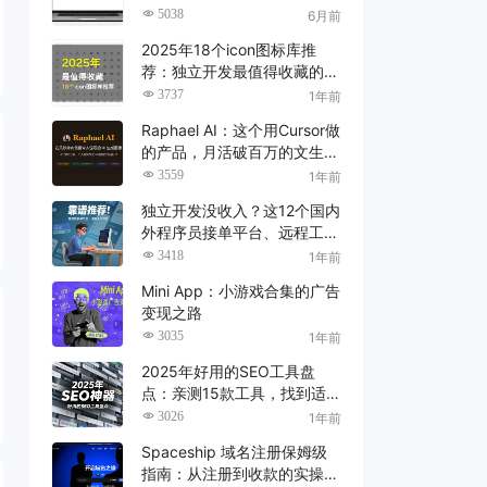
了（2026 亲测）
5038
6月前
2025年18个icon图标库推
荐：独立开发最值得收藏的建
站素材资源
3737
1年前
Raphael AI：这个用Cursor做
的产品，月活破百万的文生图
神器
3559
1年前
独立开发没收入？这12个国内
外程序员接单平台、远程工作
平台，靠谱推荐！
3418
1年前
Mini App：小游戏合集的广告
变现之路
3035
1年前
2025年好用的SEO工具盘
点：亲测15款工具，找到适
合你的SEO神器！
3026
1年前
Spaceship 域名注册保姆级
指南：从注册到收款的实操教