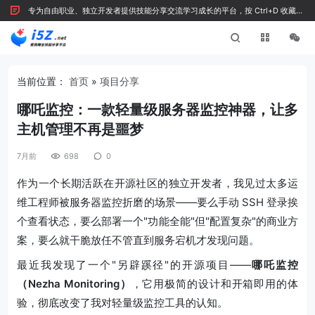
专为自由职业、独立开发者提供技能分享交流学习成长的平台，按 Ctrl+D 收藏我
们
当前位置：
首页
»
项目分享
哪吒监控：一款轻量级服务器监控神器，让多
主机管理不再是噩梦
7月前
698
0
作为一个长期活跃在开源社区的独立开发者，我见过太多运
维工程师被服务器监控折磨的场景——要么手动 SSH 登录挨
个查看状态，要么部署一个"功能全能"但"配置复杂"的商业方
案，要么就干脆放任不管直到服务宕机才发现问题。
最近我发现了一个"另辟蹊径"的开源项目——
哪吒监控
（Nezha Monitoring）
，它用极简的设计和开箱即用的体
验，彻底改变了我对轻量级监控工具的认知。