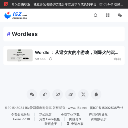
专为自由职业、独立开发者提供技能分享交流学习成长的平台，按 Ctrl+D 收藏我
们
#
Wordless
Wordle ：从逗女友的小游戏，到爆火的沉浸
体验
990
1年前
©2015-2024 i5z爱网赚出海分享 版权所有 · www. i5z.net
闽ICP备15002536号-6
免费影视导航
花式玩客
免费字体下载
产品经理导航
Axure RP 10
免费Axure模板
网赚分享
跨境数研所
聚玩盒子
申请友联