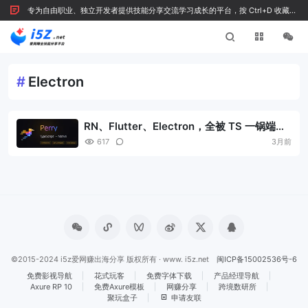
专为自由职业、独立开发者提供技能分享交流学习成长的平台，按 Ctrl+D 收藏我
们
#
Electron
RN、Flutter、Electron，全被 TS 一锅端
了！
617
3月前
©2015-2024 i5z爱网赚出海分享 版权所有 · www. i5z.net
闽ICP备15002536号-6
免费影视导航
花式玩客
免费字体下载
产品经理导航
Axure RP 10
免费Axure模板
网赚分享
跨境数研所
聚玩盒子
申请友联