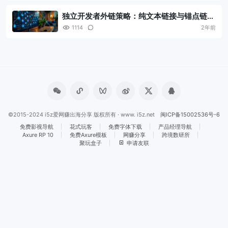
独立开发者外链策略：纯文本链接与锚点链接
的优劣对比及区别解析
1114
2年前
©2015-2024 i5z爱网赚出海分享 版权所有 · www. i5z.net
闽ICP备15002536号-6
免费影视导航
花式玩客
免费字体下载
产品经理导航
Axure RP 10
免费Axure模板
网赚分享
跨境数研所
聚玩盒子
申请友联