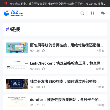
专为自由职业、独立开发者提供技能分享交流学习成长的平台，按 Ctrl+D 收藏我
们
#
链接
面包屑导航的首页链接，用绝对路径还是相对
路径？
425
4月前
LinkChecker：快速链接检查工具，检查网站
链接是否存在死链
894
10月前
独立开发者SEO指南：如何通过外部链接
（Backlinks）提升网站权威性与搜索排名？
900
11月前
dorefer：推荐链接收集网站，各种平台的邀
请连接工具站
976
1年前