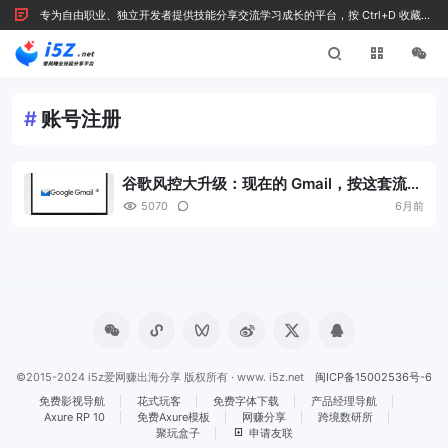
专为自由职业、独立开发者提供技能分享交流学习成长的平台，按 Ctrl+D 收藏我
们
#
账号注册
谷歌风控大升级：现在的 Gmail，按这套流程
才注册得了（2026 亲测）
5070
6月前
©2015-2024 i5z爱网赚出海分享 版权所有 · www. i5z.net
闽ICP备15002536号-6
免费影视导航
花式玩客
免费字体下载
产品经理导航
Axure RP 10
免费Axure模板
网赚分享
跨境数研所
聚玩盒子
申请友联