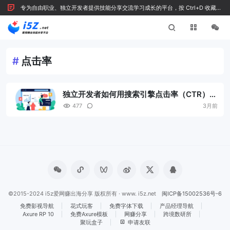
专为自由职业、独立开发者提供技能分享交流学习成长的平台，按 Ctrl+D 收藏我
们
#
点击率
独立开发者如何用搜索引擎点击率（CTR）反
向验证内容质量？
477
3月前
©2015-2024 i5z爱网赚出海分享 版权所有 · www. i5z.net
闽ICP备15002536号-6
免费影视导航
花式玩客
免费字体下载
产品经理导航
Axure RP 10
免费Axure模板
网赚分享
跨境数研所
聚玩盒子
申请友联