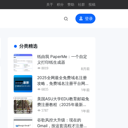
关于
积分
赞助
社群
投稿
登录
分类精选
纸由我 PaperMe：一个自定
义打印纸生成器
8019
8月前
2025全网最全免费域名注册
攻略，免费域名注册平台网站
大全（长期更新，建议收藏）
6835
1年前
美国ASU大学EDU教育邮箱免
费注册教程（2025年最新
版）
5787
1年前
谷歌风控大升级：现在的
Gmail，按这套流程才注册得