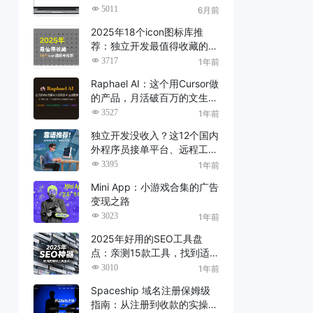
了（2026 亲测）
5011
6月前
2025年18个icon图标库推
荐：独立开发最值得收藏的建
站素材资源
3717
1年前
Raphael AI：这个用Cursor做
的产品，月活破百万的文生图
神器
3527
1年前
独立开发没收入？这12个国内
外程序员接单平台、远程工作
平台，靠谱推荐！
3395
1年前
Mini App：小游戏合集的广告
变现之路
3023
1年前
2025年好用的SEO工具盘
点：亲测15款工具，找到适
合你的SEO神器！
3010
1年前
Spaceship 域名注册保姆级
指南：从注册到收款的实操教