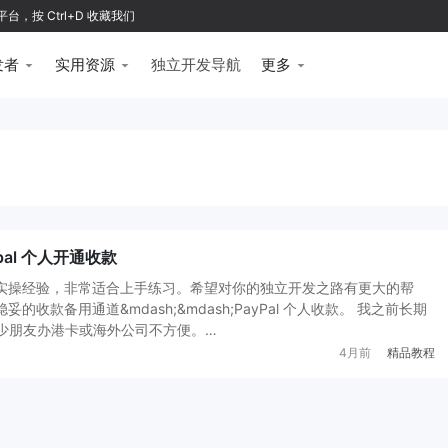
按 Ctrl+D 收藏我们
发者
实用资源
独立开发导航
更多
al 个人开通收款
实操经验，非常适合上手练习。希望对你的独立开发之路有更大的帮
的收款备用通道&mdash;&mdash;PayPal 个人收款。 我之前长期
道不少朋友办港卡或海外公司不方便。…
4月前
精品教程