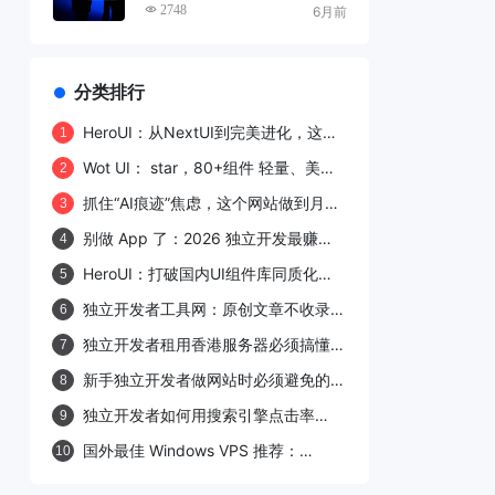
程，小白也能轻松上手
2748
6月前
分类排行
HeroUI：从NextUI到完美进化，这个
1
React UI库凭什么圈粉27.7k开发者？
Wot UI： star，80+组件 轻量、美
2
观、官方skill Agent 超级上手uni-app
抓住“AI痕迹”焦虑，这个网站做到月访
3
组件库
400万：我拆解了 undetectable.ai，
别做 App 了：2026 独立开发最赚钱
4
并给出独立开发复刻路线
的 5 种产品形态与上手路线（附 14 天
HeroUI：打破国内UI组件库同质化困
5
行动清单）
局的"精致新选手"
独立开发者工具网：原创文章不收录的
6
症结与破解之道
独立开发者租用香港服务器必须搞懂的
7
11个避坑要点
新手独立开发者做网站时必须避免的四
8
大雷区
独立开发者如何用搜索引擎点击率
9
（CTR）反向验证内容质量？
国外最佳 Windows VPS 推荐：
10
Hostwinds vs RackNerd 全面对比评
测