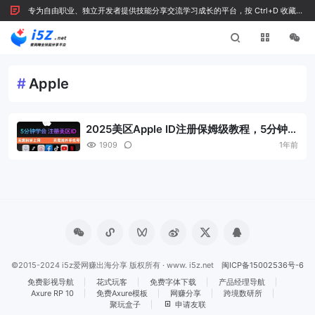
专为自由职业、独立开发者提供技能分享交流学习成长的平台，按 Ctrl+D 收藏我
们
#
Apple
2025美区Apple ID注册保姆级教程，5分钟搞
定美区 Apple ID，支付下载付费应用！
1909
1年前
©2015-2024 i5z爱网赚出海分享 版权所有 · www. i5z.net
闽ICP备15002536号-6
免费影视导航
花式玩客
免费字体下载
产品经理导航
Axure RP 10
免费Axure模板
网赚分享
跨境数研所
聚玩盒子
申请友联