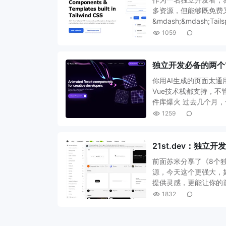
多资源，但能够既免费
&mdash;&mdash;
1059
独立开发必备的两个前端
你用AI生成的页面太通
Vue技术栈都支持，
件库爆火 过去几个月，一个
1259
21st.dev：独
前面苏米分享了《8个
源，今天这个更强大，
提供灵感，更能让你的前端
1832