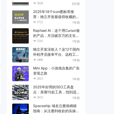
了（2026 亲测）
5020
6月前
2025年18个icon图标库推
荐：独立开发最值得收藏的建
站素材资源
3722
1年前
Raphael AI：这个用Cursor做
的产品，月活破百万的文生图
神器
3541
1年前
独立开发没收入？这12个国内
外程序员接单平台、远程工作
平台，靠谱推荐！
3406
1年前
Mini App：小游戏合集的广告
变现之路
3025
1年前
2025年好用的SEO工具盘
点：亲测15款工具，找到适
合你的SEO神器！
3015
1年前
Spaceship 域名注册保姆级
指南：从注册到收款的实操教