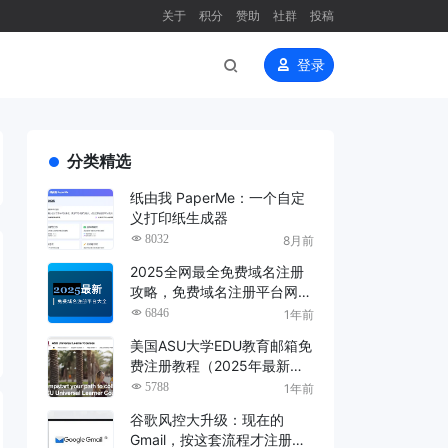
关于
积分
赞助
社群
投稿
登录
分类精选
纸由我 PaperMe：一个自定
义打印纸生成器
8032
8月前
2025全网最全免费域名注册
攻略，免费域名注册平台网站
大全（长期更新，建议收藏）
6846
1年前
美国ASU大学EDU教育邮箱免
费注册教程（2025年最新
版）
5788
1年前
谷歌风控大升级：现在的
Gmail，按这套流程才注册得