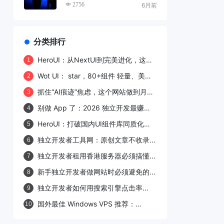
程，小白也能轻松上手
2756
6月前
分类排行
HeroUI：从NextUI到完美进化，这个
1
React UI库凭什么圈粉27.7k开发者？
Wot UI： star，80+组件 轻量、美
2
观、官方skill Agent 超级上手uni-app
抓住“AI痕迹”焦虑，这个网站做到月访
3
组件库
400万：我拆解了 undetectable.ai，
别做 App 了：2026 独立开发最赚钱
4
并给出独立开发复刻路线
的 5 种产品形态与上手路线（附 14 天
HeroUI：打破国内UI组件库同质化困
5
行动清单）
局的"精致新选手"
独立开发者工具网：原创文章不收录的
6
症结与破解之道
独立开发者租用香港服务器必须搞懂的
7
11个避坑要点
新手独立开发者做网站时必须避免的四
8
大雷区
独立开发者如何用搜索引擎点击率
9
（CTR）反向验证内容质量？
国外最佳 Windows VPS 推荐：
10
Hostwinds vs RackNerd 全面对比评
测