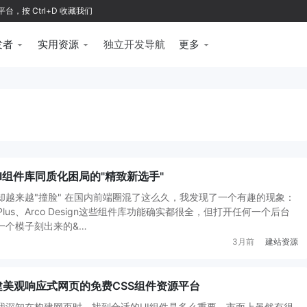
按 Ctrl+D 收藏我们
发者
实用资源
独立开发导航
更多
内UI组件库同质化困局的"精致新选手"
却越来越"撞脸" 在国内前端圈混了这么久，我发现了一个有趣的现象：
ment Plus、Arco Design这些组件库功能确实都很全，但打开任何一个后台
一个模子刻出来的&…
3月前
建站资源
速构建美观响应式网页的免费CSS组件资源平台
我深知在构建网页时，找到合适的UI组件是多么重要。市面上虽然有很