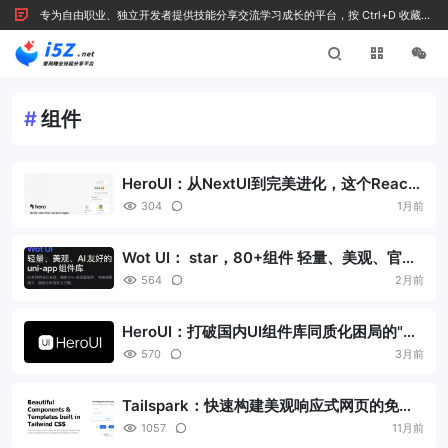
专为自由职业、独立开发者提供技能分享交流学习成长的平台，按 Ctrl+D 收藏我
们
#
组件
HeroUI：从NextUI到完美进化，这个React
UI库凭什么圈粉27.7k开发者？
304
1月前
Wot UI： star，80+组件 轻量、美观、官方
skill Agent 超级上手uni-app组件库
564
2月前
HeroUI：打破国内UI组件库同质化困局的"精
致新选手"
570
3月前
Tailspark：快速构建美观响应式网页的免费
CSS组件资源平台
1057
11月前