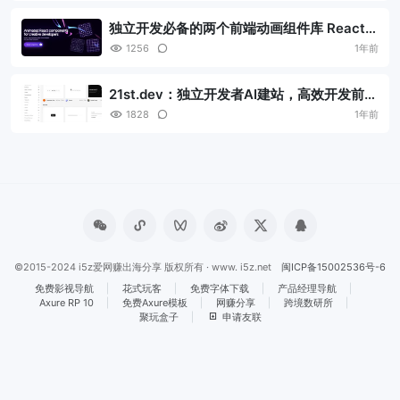
独立开发必备的两个前端动画组件库 React /
Vue 全支持
1256
1年前
21st.dev：独立开发者AI建站，高效开发前端
必备组件库
1828
1年前
©2015-2024 i5z爱网赚出海分享 版权所有 · www. i5z.net
闽ICP备15002536号-6
免费影视导航
花式玩客
免费字体下载
产品经理导航
Axure RP 10
免费Axure模板
网赚分享
跨境数研所
聚玩盒子
申请友联