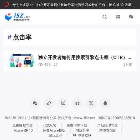
专为自由职业、独立开发者提供技能分享交流学习成长的平台，按 Ctrl+D 收藏我
们
#
点击率
独立开发者如何用搜索引擎点击率（CTR）反
向验证内容质量？
469
3月前
©2015-2024 i5z爱网赚出海分享 版权所有 · www. i5z.net
闽ICP备15002536号-6
免费影视导航
花式玩客
免费字体下载
产品经理导航
Axure RP 10
免费Axure模板
网赚分享
跨境数研所
聚玩盒子
申请友联