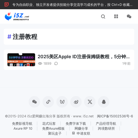
专为自由职业、独立开发者提供技能分享交流学习成长的平台，按 Ctrl+D 收藏我
们
#
注册教程
2025美区Apple ID注册保姆级教程，5分钟搞
定美区 Apple ID，支付下载付费应用！
1899
1年前
©2015-2024 i5z爱网赚出海分享 版权所有 · www. i5z.net
闽ICP备15002536号-6
免费影视导航
花式玩客
免费字体下载
产品经理导航
Axure RP 10
免费Axure模板
网赚分享
跨境数研所
聚玩盒子
申请友联