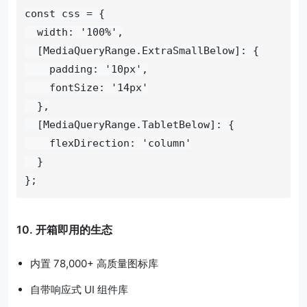
const css = {

  width: '100%',

  [MediaQueryRange.ExtraSmallBelow]: {

    padding: '10px',

    fontSize: '14px'

  },

  [MediaQueryRange.TabletBelow]: {

    flexDirection: 'column'

  }

};
10. 开箱即用的生态
内置 78,000+ 高质量图标库
自带响应式 UI 组件库