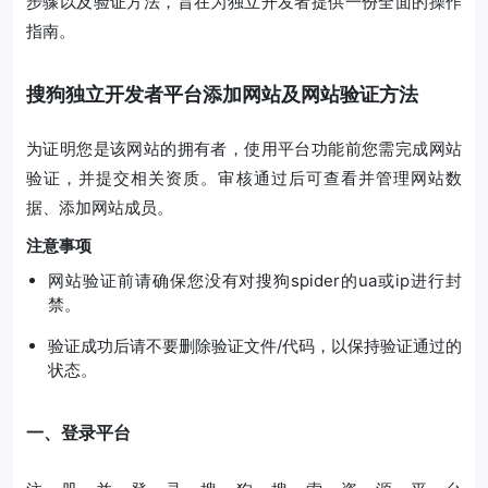
步骤以及验证方法，旨在为独立开发者提供一份全面的操作
指南。
搜狗独立开发者平台添加网站及网站验证方法
为证明您是该网站的拥有者，使用平台功能前您需完成网站
验证，并提交相关资质。审核通过后可查看并管理网站数
据、添加网站成员。
注意事项
网站验证前请确保您没有对搜狗spider的ua或ip进行封
禁。
验证成功后请不要删除验证文件/代码，以保持验证通过的
状态。
一、登录平台