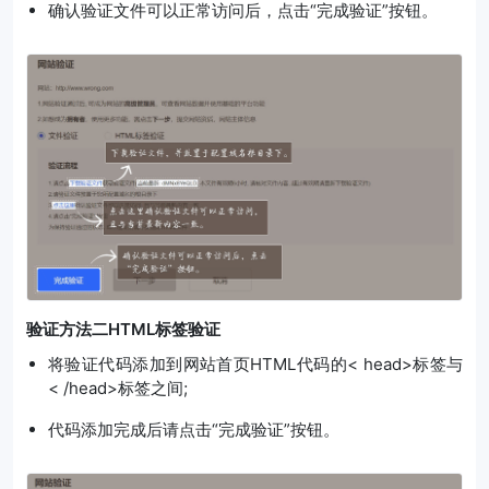
确认验证文件可以正常访问后，点击“完成验证”按钮。
验证方法二HTML标签验证
将验证代码添加到网站首页HTML代码的< head>标签与
< /head>标签之间;
代码添加完成后请点击“完成验证”按钮。