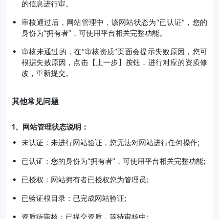
的信息进行审。
审核通过后，网站管理中，该网站状态为“已认证”，您的
身份为“拥有者”，可使用平台相关完整功能。
审核未通过的，在“审核资质”页面会提示失败原因，您可
根据失败原因，点击【上一步】按钮，进行对应的资质修
改，重新提交。
其他常见问题
1、网站管理状态说明：
未认证：未进行网站验证，您无法对网站进行任何操作;
已认证：您的身份为“拥有者”，可使用平台相关完整功能;
已授权：网站拥有者已授权您为管理员;
已验证根目录：已完成网站验证;
资质待审核：已提交资质，等待审核中;