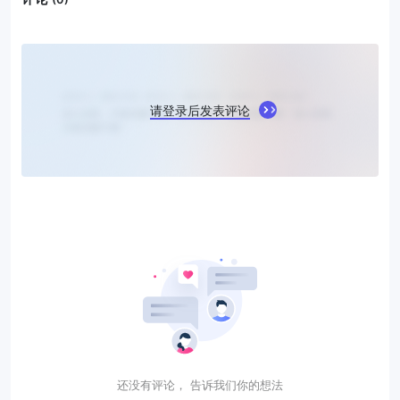
请登录后发表评论
还没有评论， 告诉我们你的想法