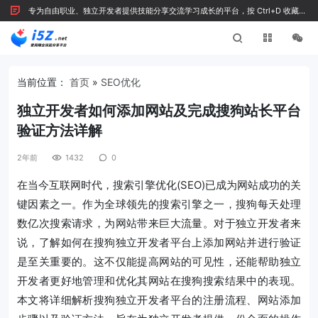
专为自由职业、独立开发者提供技能分享交流学习成长的平台，按 Ctrl+D 收藏我
们
当前位置：
首页
»
SEO优化
独立开发者如何添加网站及完成搜狗站长平台
验证方法详解
2年前
1432
0
在当今互联网时代，搜索引擎优化(SEO)已成为网站成功的关
键因素之一。作为全球领先的搜索引擎之一，搜狗每天处理
数亿次搜索请求，为网站带来巨大流量。对于独立开发者来
说，了解如何在搜狗独立开发者平台上添加网站并进行验证
是至关重要的。这不仅能提高网站的可见性，还能帮助独立
开发者更好地管理和优化其网站在搜狗搜索结果中的表现。
本文将详细解析搜狗独立开发者平台的注册流程、网站添加