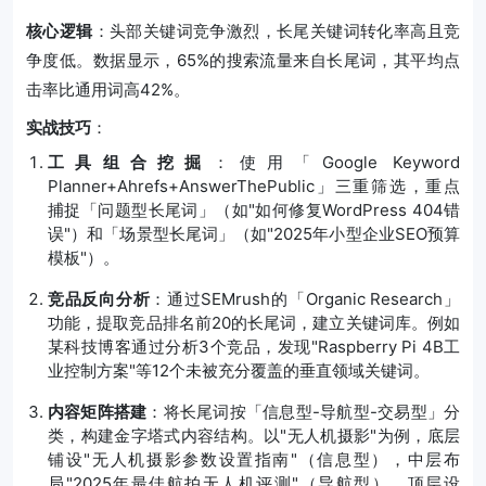
核心逻辑
：头部关键词竞争激烈，长尾关键词转化率高且竞
争度低。数据显示，65%的搜索流量来自长尾词，其平均点
击率比通用词高42%。
实战技巧
：
工具组合挖掘
：使用「Google Keyword
Planner+Ahrefs+AnswerThePublic」三重筛选，重点
捕捉「问题型长尾词」（如"如何修复WordPress 404错
误"）和「场景型长尾词」（如"2025年小型企业SEO预算
模板"）。
竞品反向分析
：通过SEMrush的「Organic Research」
功能，提取竞品排名前20的长尾词，建立关键词库。例如
某科技博客通过分析3个竞品，发现"Raspberry Pi 4B工
业控制方案"等12个未被充分覆盖的垂直领域关键词。
内容矩阵搭建
：将长尾词按「信息型-导航型-交易型」分
类，构建金字塔式内容结构。以"无人机摄影"为例，底层
铺设"无人机摄影参数设置指南"（信息型），中层布
局"2025年最佳航拍无人机评测"（导航型），顶层设