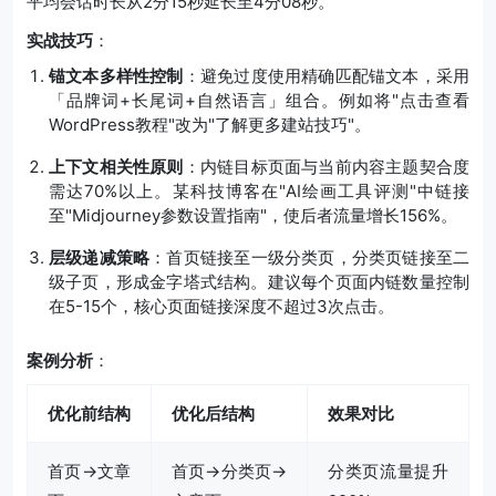
平均会话时长从2分15秒延长至4分08秒。
实战技巧
：
锚文本多样性控制
：避免过度使用精确匹配锚文本，采用
「品牌词+长尾词+自然语言」组合。例如将"点击查看
WordPress教程"改为"了解更多建站技巧"。
上下文相关性原则
：内链目标页面与当前内容主题契合度
需达70%以上。某科技博客在"AI绘画工具评测"中链接
至"Midjourney参数设置指南"，使后者流量增长156%。
层级递减策略
：首页链接至一级分类页，分类页链接至二
级子页，形成金字塔式结构。建议每个页面内链数量控制
在5-15个，核心页面链接深度不超过3次点击。
案例分析
：
优化前结构
优化后结构
效果对比
首页→文章
首页→分类页→
分类页流量提升