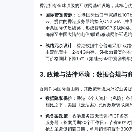
香港拥有全球顶级的互联网基础设施，其核心
国际带宽资源
：香港国际出口带宽超过10T
云）提供的香港服务器均接入CN2 GIA（
余条国际优质线路，形成智能BGP多线网络
确保至中国大陆的电信/联通/移动网络延迟均
线路冗余设计
：香港数据中心普遍采用“双路
主流配置中，2核4G内存、5Mbps带宽的
而价格同比下降15%（如硅云5M带宽套餐年
3. 政策与法律环境：数据合规与
香港作为国际自由港，其政策环境为外贸业务
数据隐私保护
：香港《个人资料（私隐）条
相比之下，美国《云法案》允许政府调取海外
免备案政策
：香港服务器无需进行ICP备案
服务器（备案周期20个工作日）节省90%
抢占圣诞促销窗口期，单月销售额提升300