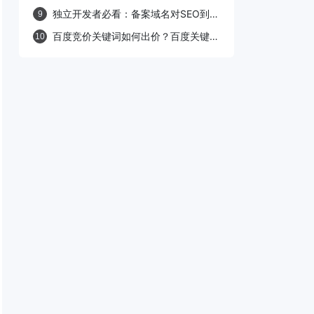
败”的原因及解决方法
独立开发者必看：备案域名对SEO到底
9
有没有加分？
百度竞价关键词如何出价？百度关键词
10
出价原则详解