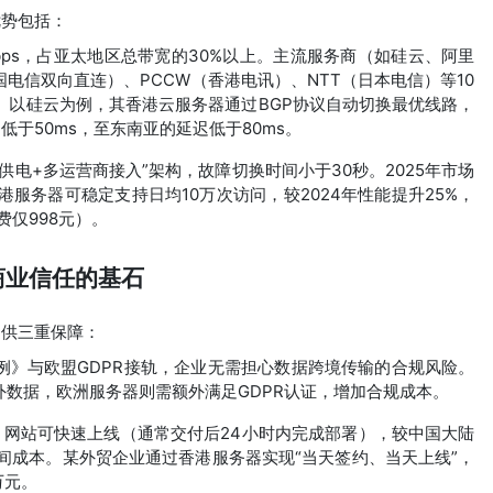
优势包括：
bps，占亚太地区总带宽的30%以上。主流服务商（如硅云、阿里
中国电信双向直连）、PCCW（香港电讯）、NTT（日本电信）等10
。以硅云为例，其香港云服务器通过BGP协议自动切换最优线路，
低于50ms，至东南亚的延迟低于80ms。
供电+多运营商接入”架构，故障切换时间小于30秒。2025年市场
香港服务器可稳定支持日均10万次访问，较2024年性能提升25%，
费仅998元）。
商业信任的基石
提供三重保障：
例》与欧盟GDPR接轨，企业无需担心数据跨境传输的合规风险。
数据，欧洲服务器则需额外满足GDPR认证，增加合规成本。
，网站可快速上线（通常交付后24小时内完成部署），较中国大陆
时间成本。某外贸企业通过香港服务器实现“当天签约、当天上线”，
万元。