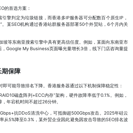
EO的首选方案：
索引擎判定为垃圾链接，而香港多IP服务器可分配数百个原生IP，
权”。某SEO机构通过香港站群服务器部署50个外贸站，6个月内关
。
港、新加坡等东南亚搜索引擎中具有更高信任度。例如，某面向东南亚市
oogle My Business页面曝光量增长3倍，线下门店咨询量提
长期保障
时即可能导致排名下降。香港服务器通过以下机制保障稳定性：
AID10磁盘阵列+ECC内存”架构，硬件故障率低于0.1%。例如，
保障，年宕机时间不超过26分钟。
bps+抗DDoS清洗中心，可抵御超500Gbps攻击。2025年硅云
截率从5%降至0.3%，某外贸企业因此避免因攻击导致的SEO排名波