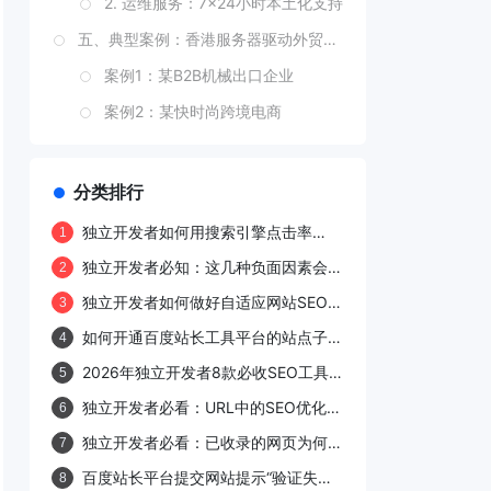
2. 运维服务：7×24小时本土化支持
五、典型案例：香港服务器驱动外贸业务增长
案例1：某B2B机械出口企业
案例2：某快时尚跨境电商
六、结论：香港服务器——外贸建站的“六边形战士”
分类排行
独立开发者如何用搜索引擎点击率
1
（CTR）反向验证内容质量？
独立开发者必知：这几种负面因素会严
2
重影响网站排名
独立开发者如何做好自适应网站SEO优
3
化？这些基础知识要了解！
如何开通百度站长工具平台的站点子链
4
功能？
2026年独立开发者8款必收SEO工具
5
清单
独立开发者必看：URL中的SEO优化技
6
术
独立开发者必看：已收录的网页为何突
7
然从搜索引擎消失？
百度站长平台提交网站提示“验证失
8