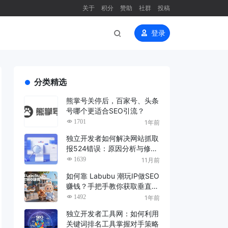
关于
积分
赞助
社群
投稿
登录
分类精选
熊掌号关停后，百家号、头条
号哪个更适合SEO引流？
1701
1年前
独立开发者如何解决网站抓取
报524错误：原因分析与修复
指南
1639
11月前
如何靠 Labubu 潮玩IP做SEO
赚钱？手把手教你获取垂直领
域的精准流量
1492
1年前
独立开发者工具网：如何利用
关键词排名工具掌握对手策略