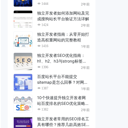
1444
2年前
独立开发者如何添加网站及完
成搜狗站长平台验证方法详解
1424
2年前
独立开发者指南：从零开始打
造高权重网站的完整教程
1416
1年前
独立开发者SEO优化指南：
h1、h2、h3与strong标签的
实战技巧
1396
2年前
百度站长平台不能提交
sitemap是怎么回事？对网站
有什么影响？
1387
1年前
10个快速提升独立开发者网
站百度排名的SEO优化策略分
享(超详细)
1382
2年前
独立开发者常用的SEO排名工
具有哪些？推荐几款高效SEO