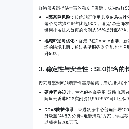
香港服务器提供丰富的独立IP资源，成为站群S
IP隔离降风险
：传统站群使用共享IP易被搜
每个网站独立IP占比超90%，避免“牵连降
键词排名进入首页的比例从35%提升至82%
地域IP定向优化
：香港IP在Google香
场的跨境电商，通过香港服务器分配本地IP后，G
升50%。
3. 稳定性与安全性：SEO排名的
搜索引擎对网站稳定性高度敏感，宕机超过6小
硬件冗余设计
：主流服务商采用“双路电源+R
阿里云香港ECS实例提供99.995%可用性
DDoS防护体系
：香港数据中心普遍部署100G
升级至“AI行为分析+近源清洗”方案，误拦
动损失超200万元。