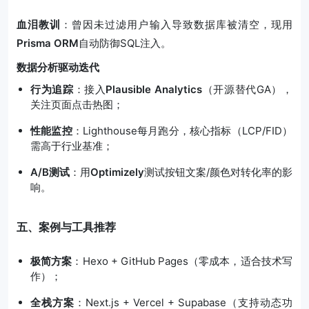
血泪教训
：曾因未过滤用户输入导致数据库被清空，现用
Prisma ORM
自动防御SQL注入。
数据分析驱动迭代
行为追踪
：接入
Plausible Analytics
（开源替代GA），
关注页面点击热图；
性能监控
：Lighthouse每月跑分，核心指标（LCP/FID）
需高于行业基准；
A/B测试
：用
Optimizely
测试按钮文案/颜色对转化率的影
响。
五、案例与工具推荐
极简方案
：Hexo + GitHub Pages（零成本，适合技术写
作）；
全栈方案
：Next.js + Vercel + Supabase（支持动态功