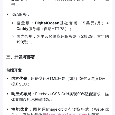
书；
动态服务：
轻量级：
DigitalOcean
基础套餐（5美元/月）+
Caddy
服务器（自动HTTPS）；
国内合规：阿里云轻量应用服务器（2核2G，首年约
199元）。
三、开发与部署
前端开发
内容优先
：用语义化HTML标签（如
）替代无意义Div，
/
提升SEO；
响应式布局
：Flexbox+CSS Grid实现90%适配需求，媒
体查询仅处理极端情况；
性能优化
：图片用
ImageKit
动态转换格式（WebP优
先），字体加载使用
防阻塞。