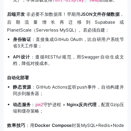
font-display: swap
后端开发
非必要不加数据库！早期用
JSON文件存储数据
，
后期流量增长再迁移到Supabase或
PlanetScale（Serverless MySQL）。若必须自建：
身份验证
：直接集成GitHub OAuth，比自研用户系统节
省3天工作量；
API设计
：遵循RESTful规范，用Swagger自动生成文
档，降低对接成本。
自动化部署
静态资源
：GitHub Actions监听push事件，自动构建并
同步到服务器；
动态服务
：
守护进程 +
Nginx反向代理
，配置Gzip压
pm2
缩和缓存策略；
效率技巧
：用
Docker Compose
封装MySQL+Redis+Node