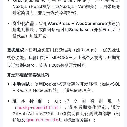
动态交互需求
（用户登录/评论）：优先考虑
Next.js
（React框架）或
Nuxt.js
（Vue框架），自带服务
端渲染能力，兼顾开发效率与SEO。
商业化产品
：采用
WordPress + WooCommerce
快速搭
建电商模块，或自研后端时用
Supabase
（开源Firebase
替代品）加速开发。
避坑建议
：初期避免使用复杂框架（如Django），优先验证
核心功能。我曾用纯HTML+CSS三天上线个人博客，后期逐
步迁移到Astro，节省了80%初期开发时间。
开发环境配置实战技巧
本地调试
：使用
Docker
搭建隔离的开发环境（如MySQL
+ Redis + Node.js容器），避免依赖冲突；
版本控制
：Git提交时强制规范
（
+
），避免后期协作混乱，通过
husky
commitlint
GitHub Actions或GitLab CI实现自动化测试与部署（例
如触发
后同步至服务器）；
npm run build