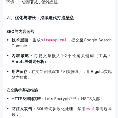
环境，一键部署减少运维负担。
四、优化与增长：持续迭代打造壁垒
SEO与内容运营
技术层面
：生成
，提交至Google Search
sitemap.xml
Console；
内容策略
：每篇文章嵌入1-2个长尾关键词（工具：
Ahrefs关键词分析
）；
用户留存
：在文章底部添加「相关推荐」，用
Algolia
实现
站内搜索。
安全防护基础措施
HTTPS强制跳转
：Let’s Encrypt证书 + HSTS头部；
防注入攻击
：SQL查询参数化处理，禁用
等高危函
eval
数；