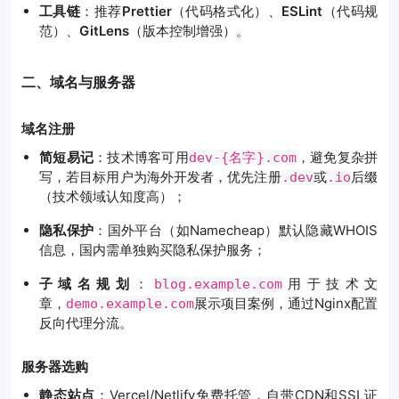
工具链
：推荐
Prettier
（代码格式化）、
ESLint
（代码规
范）、
GitLens
（版本控制增强）。
二、域名与服务器
域名注册
简短易记
：技术博客可用
，避免复杂拼
dev-{名字}.com
写，若目标用户为海外开发者，优先注册
或
后缀
.dev
.io
（技术领域认知度高）；
隐私保护
：国外平台（如Namecheap）默认隐藏WHOIS
信息，国内需单独购买隐私保护服务；
子域名规划
：
用于技术文
blog.example.com
章，
展示项目案例，通过Nginx配置
demo.example.com
反向代理分流。
服务器选购
静态站点
：Vercel/Netlify免费托管，自带CDN和SSL证