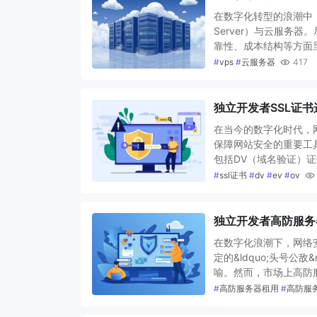
在数字化转型的浪潮中，服
Server）与云服务
靠性、成本结构等方面
#
vps
#
云服务器
417
独立开发者SSL证书
在当今的数字化时代，
保障网站安全的重要工
包括DV（域名验证）证
#
ssl证书
#
dv
#
ev
#
ov
独立开发者高防服务
在数字化浪潮下，网络
定的&ldquo;头号公
喻。然而，市场上高防
#
高防服务器租用
#
高防服