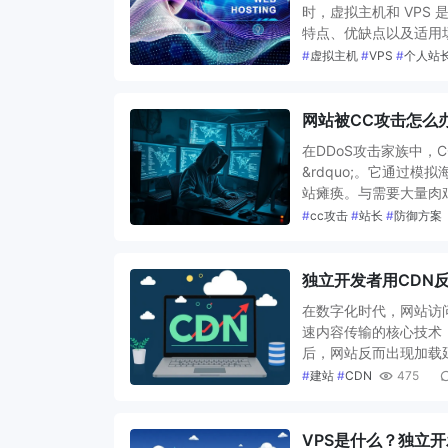
时，虚拟主机和 VPS
特点、优缺点以及适用
#
虚拟主机
#
VPS
#
个人站
网站被CC攻击怎么
在DDoS攻击家族中，CC攻
&rdquo;。它通过
站瘫痪。与需要大量肉鸡的
#
cc攻击
#
站长
#
防御方案
独立开发者用CDN
在数字化时代，网站访
速内容传输的核心技术
后，网站反而出现加载
#
建站
#
CDN
475
VPS是什么？独立