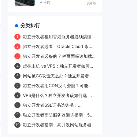
的方案？
643
8月前
分类排行
独立开发者租用香港服务器必须搞懂的
1
11个避坑要点
独立开发者必看：Oracle Cloud 永久
2
免费 VPS 申请被拒的 3 大坑与秒过方
独立开发者必备的 7 种页面极速加载
3
案
实战详解
虚拟主机 vs VPS：独立开发者如何做
4
出最优选？
网站被CC攻击怎么办？独立开发者亲
5
测有效的5种零成本防御方案
独立开发者用CDN反而变慢？可能是
6
这4个参数配置错了！
VPS是什么？独立开发者该如何选：
7
VPS与云服务器差异全解析
独立开发者SSL证书选购书：
8
DV/OV/EV证书利弊全解析
独立开发者高防服务器避坑指南：5个
9
雷区让你每年省1万
独立开发者指南：高并发网站服务器配
10
置方案选型