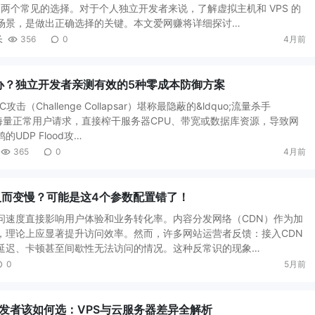
 是两个常见的选择。对于个人独立开发者来说，了解虚拟主机和 VPS 的
场景，是做出正确选择的关键。本文爱网赚将详细探讨…
长
356
0
4月前
办？独立开发者亲测有效的5种零成本防御方案
击（Challenge Collapsar）堪称最隐蔽的&ldquo;流量杀手
模拟海量正常用户请求，直接榨干服务器CPU、带宽或数据库资源，导致网
UDP Flood攻…
365
0
4月前
反而变慢？可能是这4个参数配置错了！
问速度直接影响用户体验和业务转化率。内容分发网络（CDN）作为加
，理论上应显著提升访问效率。然而，许多网站运营者反馈：接入CDN
延迟、卡顿甚至间歇性无法访问的情况。这种反常识的现象…
0
5月前
开发者该如何选：VPS与云服务器差异全解析