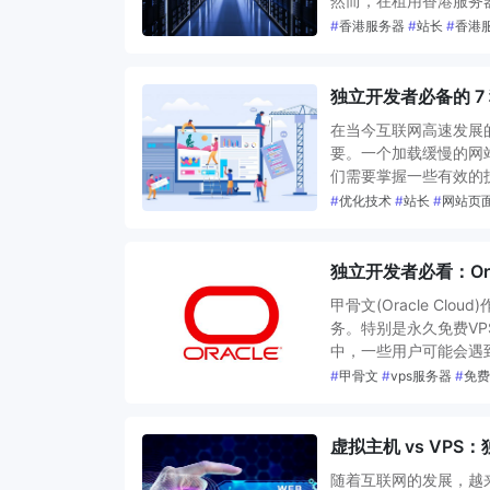
然而，在租用香港服务
#
香港服务器
#
站长
#
香港
独立开发者必备的 7
在当今互联网高速发展
要。一个加载缓慢的网
们需要掌握一些有效的
#
优化技术
#
站长
#
网站页
独立开发者必看：Orac
甲骨文(Oracle C
务。特别是永久免费V
中，一些用户可能会遇
#
甲骨文
#
vps服务器
#
免费
虚拟主机 vs VP
随着互联网的发展，越